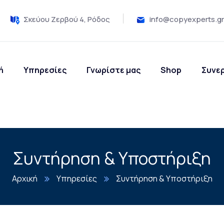
Σκεύου Ζερβού 4, Ρόδος
info@copyexperts.gr
ή
Υπηρεσίες
Γνωρίστε μας
Shop
Συνε
Συντήρηση & Υποστήριξη
Αρχική
Υπηρεσίες
Συντήρηση & Υποστήριξη