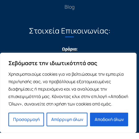
Blog
Στοιχεία Επικοινωνίας:
Ωράριο:
Σκεύου Ζερβού 4, Ρόδος
Σεβόμαστε την ιδιωτικότητά σας
22410 37107
Χρησιμοποιούμε cookies για να βελτιώσουμε την εμπειρία
22410 28075
περιήγησής σας, να προβάλλουμε εξατομικευμένες
διαφημίσεις ή περιεχόμενο και να αναλύουμε την
Δευτέρα – Παρασκευή : 09:00 – 17:00
επισκεψιμότητά μας. Κάνοντας κλικ στην επιλογή «Αποδοχή
Σάββατο : 9:00 – 14:00
Όλων», συναινείτε στη χρήση των cookies από εμάς.
Κυριακή : Κλειστά
Προσαρμογή
Απόρριψη όλων
Αποδοχή όλων
© 2024-2026 copyexperts.gr All rights reserved.