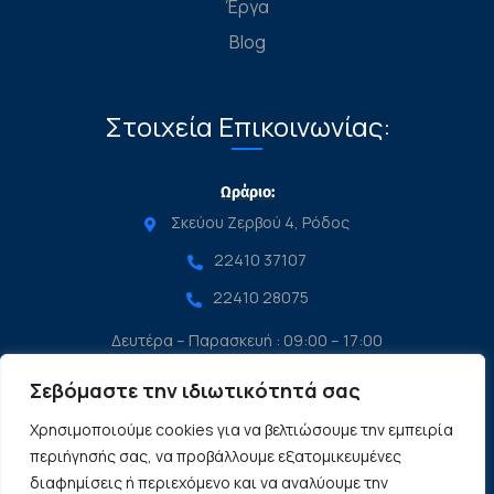
Έργα
Blog
Στοιχεία Επικοινωνίας:
Ωράριο:
Σκεύου Ζερβού 4, Ρόδος
22410 37107
22410 28075
Δευτέρα – Παρασκευή : 09:00 – 17:00
Σάββατο : 9:00 – 14:00
Σεβόμαστε την ιδιωτικότητά σας
Κυριακή : Κλειστά
Χρησιμοποιούμε cookies για να βελτιώσουμε την εμπειρία
περιήγησής σας, να προβάλλουμε εξατομικευμένες
© 2024-2026 copyexperts.gr All rights reserved.
διαφημίσεις ή περιεχόμενο και να αναλύουμε την