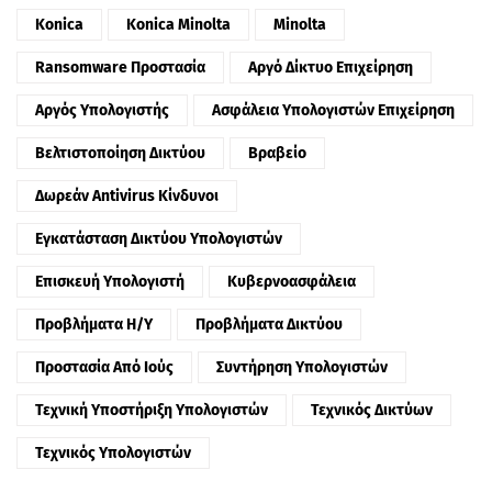
Konica
Konica Minolta
Minolta
Ransomware Προστασία
Αργό Δίκτυο Επιχείρηση
Αργός Υπολογιστής
Ασφάλεια Υπολογιστών Επιχείρηση
Βελτιστοποίηση Δικτύου
Βραβείο
Δωρεάν Antivirus Κίνδυνοι
Εγκατάσταση Δικτύου Υπολογιστών
Επισκευή Υπολογιστή
Κυβερνοασφάλεια
Προβλήματα Η/Υ
Προβλήματα Δικτύου
Προστασία Από Ιούς
Συντήρηση Υπολογιστών
Τεχνική Υποστήριξη Υπολογιστών
Τεχνικός Δικτύων
Τεχνικός Υπολογιστών