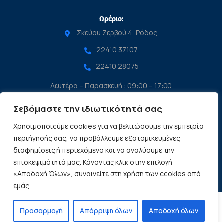
Ωράριο:
Σκεύου Ζερβού 4, Ρόδος
22410 37107
22410 28075
Δευτέρα – Παρασκευή : 09:00 – 17:00
Σάββατο : 9:00 – 14:00
Σεβόμαστε την ιδιωτικότητά σας
Κυριακή : Κλειστά
Χρησιμοποιούμε cookies για να βελτιώσουμε την εμπειρία
περιήγησής σας, να προβάλλουμε εξατομικευμένες
© 2024-2026 copyexperts.gr All rights reserved.
διαφημίσεις ή περιεχόμενο και να αναλύουμε την
επισκεψιμότητά μας. Κάνοντας κλικ στην επιλογή
«Αποδοχή Όλων», συναινείτε στη χρήση των cookies από
εμάς.
Προσαρμογή
Απόρριψη όλων
Αποδοχή όλων